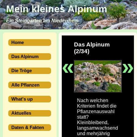
Mein kleines Alpinum
Ein Steingarten am Niederrhein
Home
Das Alpinum
(2/34)
«
»
Das Alpinum
Die Tröge
Alle Pflanzen
What's up
Nach welchen
Kriterien findet die
Pflanzenauswahl
Aktuelles
statt?
Kleinbleibend,
Daten & Fakten
langsamwachsend
und mehrjährig