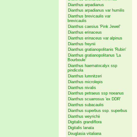
Dianthus arpadianus
Dianthus arpadianus var humilis
Dianthus brevicaulis var
brevicaulis
Dianthus caesius 'Pink Jewel'
Dianthus erinaceus
Dianthus erinaceus var alpinus
Dianthus freynii
Dianthus gratianopolitanis 'Rubin'
Dianthus gratianopolitanus 'La
Bourboule'
Dianthus haematocalyx ssp
pindicola
Dianthus lumnitzeri
Dianthus microlepis
Dianthus nivalis
Dianthus petraeus ssp noeanus
Dianthus scuarrosus 'ex DDR'
Dianthus subacaulis
Dianthus superbus ssp. superbus
Dianthus weyrichii
Digitalis grandiflora
Digitalis lanata
Douglasia vitaliana