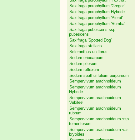
Saxifraga porophyllum 'Foxtrott'
Saxifraga porophyllum 'Gregor'
Saxifraga porophyllum Hybride
Saxifraga porophyllum 'Pierot'
Saxifraga porophyllum 'Rumba'
Saxifraga pubescens ssp
pubescens
Saxifraga 'Spotted Dog'
Saxifraga stellaris
Scleranthus uniflorus
Sedum eriocarpum
Sedum pilosum
Sedum reflexum
Sedum spathulifolium purpureum
Sempervivum arachnoideum
Sempervivum arachnoideum
Hybride
Sempervivum arachnoideum
'Jubilee'
Sempervivum arachnoideum
rubrum
Sempervivum arachnoideum ssp.
tomentosum
Sempervivum arachnoideum var.
bryoides