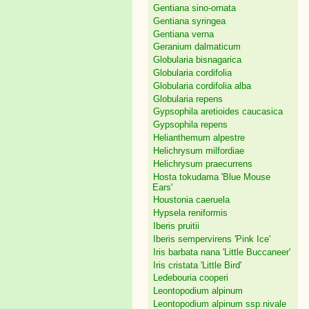
Gentiana sino-ornata
Gentiana syringea
Gentiana verna
Geranium dalmaticum
Globularia bisnagarica
Globularia cordifolia
Globularia cordifolia alba
Globularia repens
Gypsophila aretioides caucasica
Gypsophila repens
Helianthemum alpestre
Helichrysum milfordiae
Helichrysum praecurrens
Hosta tokudama 'Blue Mouse
Ears'
Houstonia caeruela
Hypsela reniformis
Iberis pruitii
Iberis sempervirens 'Pink Ice'
Iris barbata nana 'Little Buccaneer'
Iris cristata 'Little Bird'
Ledebouria cooperi
Leontopodium alpinum
Leontopodium alpinum ssp.nivale