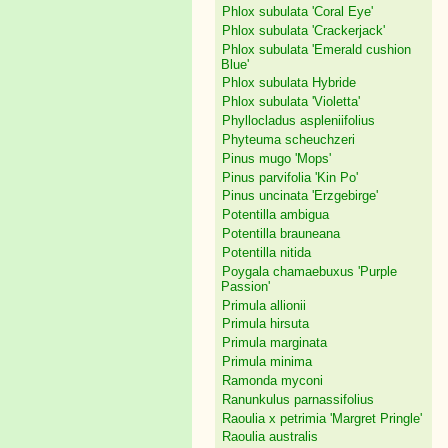
Phlox subulata 'Coral Eye'
Phlox subulata 'Crackerjack'
Phlox subulata 'Emerald cushion
Blue'
Phlox subulata Hybride
Phlox subulata 'Violetta'
Phyllocladus aspleniifolius
Phyteuma scheuchzeri
Pinus mugo 'Mops'
Pinus parvifolia 'Kin Po'
Pinus uncinata 'Erzgebirge'
Potentilla ambigua
Potentilla brauneana
Potentilla nitida
Poygala chamaebuxus 'Purple
Passion'
Primula allionii
Primula hirsuta
Primula marginata
Primula minima
Ramonda myconi
Ranunkulus parnassifolius
Raoulia x petrimia 'Margret Pringle'
Raoulia australis