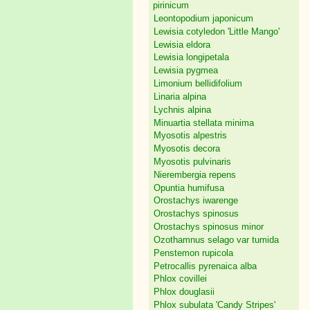
pirinicum
Leontopodium japonicum
Lewisia cotyledon 'Little Mango'
Lewisia eldora
Lewisia longipetala
Lewisia pygmea
Limonium bellidifolium
Linaria alpina
Lychnis alpina
Minuartia stellata minima
Myosotis alpestris
Myosotis decora
Myosotis pulvinaris
Nierembergia repens
Opuntia humifusa
Orostachys iwarenge
Orostachys spinosus
Orostachys spinosus minor
Ozothamnus selago var tumida
Penstemon rupicola
Petrocallis pyrenaica alba
Phlox covillei
Phlox douglasii
Phlox subulata 'Candy Stripes'