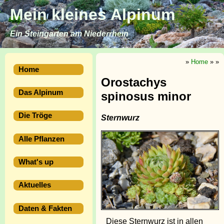
Mein kleines Alpinum
Ein Steingarten am Niederrhein
»
Home
»
»
Home
Orostachys
Das Alpinum
spinosus minor
Die Tröge
Sternwurz
Alle Pflanzen
What's up
Aktuelles
Daten & Fakten
Diese Sternwurz ist in allen