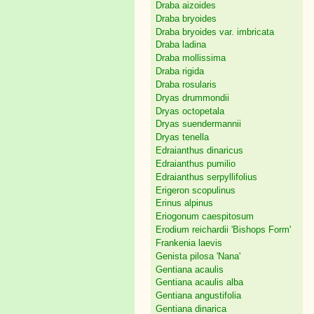
Draba aizoides
Draba bryoides
Draba bryoides var. imbricata
Draba ladina
Draba mollissima
Draba rigida
Draba rosularis
Dryas drummondii
Dryas octopetala
Dryas suendermannii
Dryas tenella
Edraianthus dinaricus
Edraianthus pumilio
Edraianthus serpyllifolius
Erigeron scopulinus
Erinus alpinus
Eriogonum caespitosum
Erodium reichardii 'Bishops Form'
Frankenia laevis
Genista pilosa 'Nana'
Gentiana acaulis
Gentiana acaulis alba
Gentiana angustifolia
Gentiana dinarica