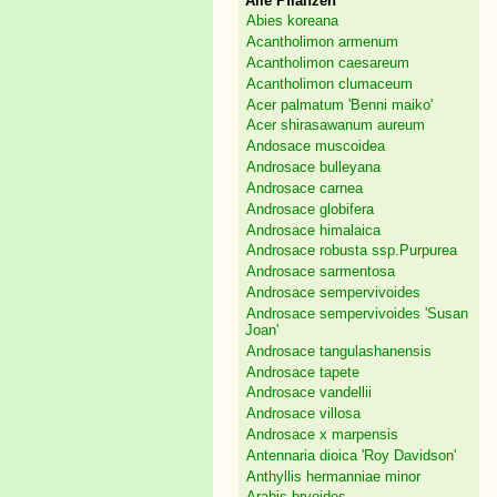
Alle Pflanzen
Abies koreana
Acantholimon armenum
Acantholimon caesareum
Acantholimon clumaceum
Acer palmatum 'Benni maiko'
Acer shirasawanum aureum
Andosace muscoidea
Androsace bulleyana
Androsace carnea
Androsace globifera
Androsace himalaica
Androsace robusta ssp.Purpurea
Androsace sarmentosa
Androsace sempervivoides
Androsace sempervivoides 'Susan
Joan'
Androsace tangulashanensis
Androsace tapete
Androsace vandellii
Androsace villosa
Androsace x marpensis
Antennaria dioica 'Roy Davidson'
Anthyllis hermanniae minor