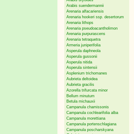
Arabis bryoides
Arabis suendermannii
Arenaria alfacariensis
Arenaria hookeri ssp. desertorum
Arenaria lithops
Arenaria pseudoacantholimon
Arenaria purpurascens
Arenaria tetraquetra
Armeria juniperifolia
Asperula daphneola
Asperula gussonii
Asperula nitida
Asperula sintensii
Asplenium trichomanes
Aubrieta deltoidea
Aubrieta gracilis
Azorella trifurcata minor
Bellum minutum
Betula michauxii
Campanula chamissonis
Campanula cochlearifolia alba
Campanula morettiana
Campanula portenschlagiana
Campanula poscharskyana