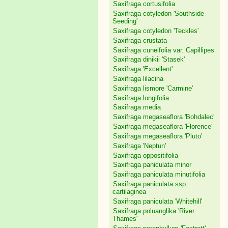
Saxifraga cortusifolia
Saxifraga cotyledon 'Southside
Seeding'
Saxifraga cotyledon 'Teckles'
Saxifraga crustata
Saxifraga cuneifolia var. Capillipes
Saxifraga dinikii 'Stasek'
Saxifraga 'Excellent'
Saxifraga lilacina
Saxifraga lismore 'Carmine'
Saxifraga longifolia
Saxifraga media
Saxifraga megaseaflora 'Bohdalec'
Saxifraga megaseaflora 'Florence'
Saxifraga megaseaflora 'Pluto'
Saxifraga 'Neptun'
Saxifraga oppositifolia
Saxifraga paniculata minor
Saxifraga paniculata minutifolia
Saxifraga paniculata ssp.
cartilaginea
Saxifraga paniculata 'Whitehill'
Saxifraga poluanglika 'River
Thames'