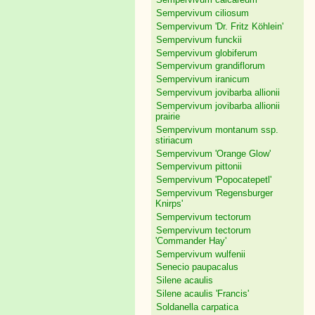
Sempervivum calcareum
Sempervivum ciliosum
Sempervivum 'Dr. Fritz Köhlein'
Sempervivum funckii
Sempervivum globiferum
Sempervivum grandiflorum
Sempervivum iranicum
Sempervivum jovibarba allionii
Sempervivum jovibarba allionii
prairie
Sempervivum montanum ssp.
stiriacum
Sempervivum 'Orange Glow'
Sempervivum pittonii
Sempervivum 'Popocatepetl'
Sempervivum 'Regensburger
Knirps'
Sempervivum tectorum
Sempervivum tectorum
'Commander Hay'
Sempervivum wulfenii
Senecio paupacalus
Silene acaulis
Silene acaulis 'Francis'
Soldanella carpatica