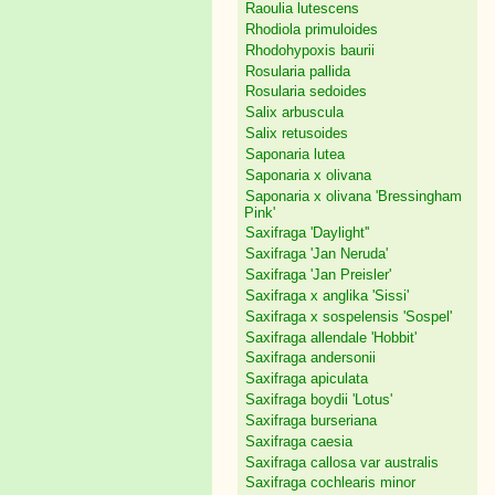
Raoulia lutescens
Rhodiola primuloides
Rhodohypoxis baurii
Rosularia pallida
Rosularia sedoides
Salix arbuscula
Salix retusoides
Saponaria lutea
Saponaria x olivana
Saponaria x olivana 'Bressingham
Pink'
Saxifraga 'Daylight''
Saxifraga 'Jan Neruda'
Saxifraga 'Jan Preisler'
Saxifraga x anglika 'Sissi'
Saxifraga x sospelensis 'Sospel'
Saxifraga allendale 'Hobbit'
Saxifraga andersonii
Saxifraga apiculata
Saxifraga boydii 'Lotus'
Saxifraga burseriana
Saxifraga caesia
Saxifraga callosa var australis
Saxifraga cochlearis minor