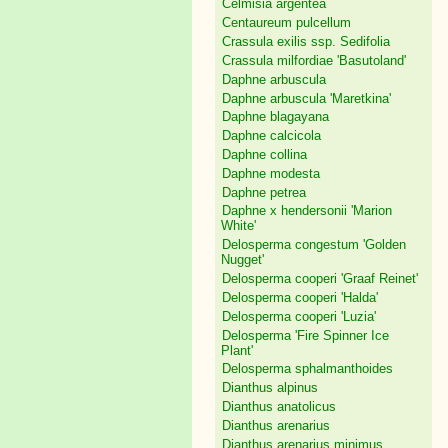
Celmisia argentea
Centaureum pulcellum
Crassula exilis ssp. Sedifolia
Crassula milfordiae 'Basutoland'
Daphne arbuscula
Daphne arbuscula 'Maretkina'
Daphne blagayana
Daphne calcicola
Daphne collina
Daphne modesta
Daphne petrea
Daphne x hendersonii 'Marion
White'
Delosperma congestum 'Golden
Nugget'
Delosperma cooperi 'Graaf Reinet'
Delosperma cooperi 'Halda'
Delosperma cooperi 'Luzia'
Delosperma 'Fire Spinner Ice
Plant'
Delosperma sphalmanthoides
Dianthus alpinus
Dianthus anatolicus
Dianthus arenarius
Dianthus arenarius minimus